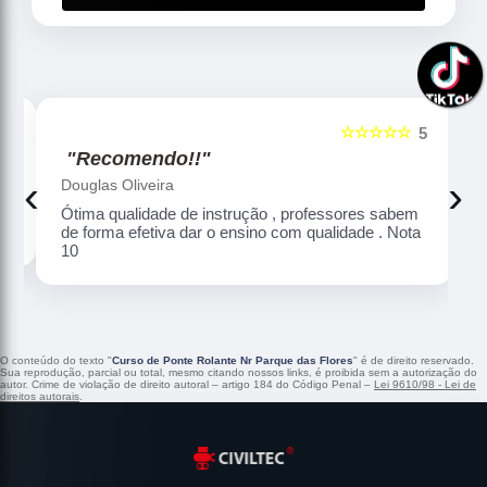
☆☆☆☆☆
5
5
"Recomendo!!"
‹
›
Douglas Oliveira
Ótima qualidade de instrução , professores sabem
de forma efetiva dar o ensino com qualidade . Nota
10
O conteúdo do texto "
Curso de Ponte Rolante Nr Parque das Flores
" é de direito reservado.
Sua reprodução, parcial ou total, mesmo citando nossos links, é proibida sem a autorização do
autor. Crime de violação de direito autoral – artigo 184 do Código Penal –
Lei 9610/98 - Lei de
direitos autorais
.