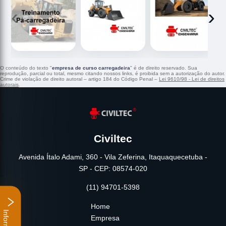
‹
›
O conteúdo do texto "
empresa de curso carregadeira
" é de direito reservado. Sua
reprodução, parcial ou total, mesmo citando nossos links, é proibida sem a autorização do autor.
Crime de violação de direito autoral – artigo 184 do Código Penal –
Lei 9610/98 - Lei de direitos
autorais
.
Civiltec
Avenida Ítalo Adami, 360 - Vila Zeferina, Itaquaquecetuba -
SP - CEP: 08574-020
(11) 94701-5398
Home
Empresa