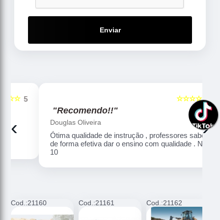
Enviar
☆☆☆☆☆
5
5
"Recomendo!!"
‹
›
Douglas Oliveira
Ótima qualidade de instrução , professores sabem
de forma efetiva dar o ensino com qualidade . Nota
10
Cod.:
21160
Cod.:
21161
Cod.:
21162
C