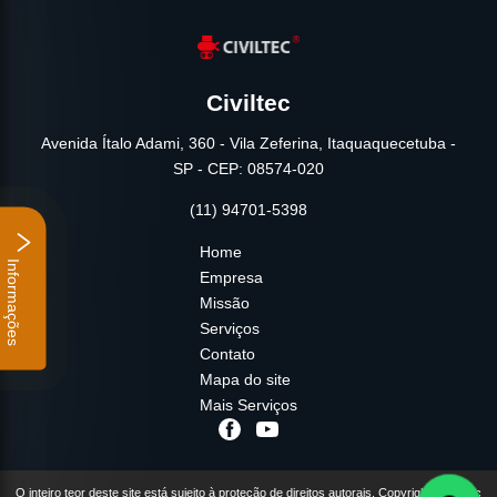
Civiltec
Avenida Ítalo Adami, 360 - Vila Zeferina, Itaquaquecetuba -
SP - CEP: 08574-020
(11) 94701-5398
Home
Informações
Empresa
Missão
Serviços
Contato
Mapa do site
Mais Serviços
O inteiro teor deste site está sujeito à proteção de direitos autorais. Copyright© Civiltec