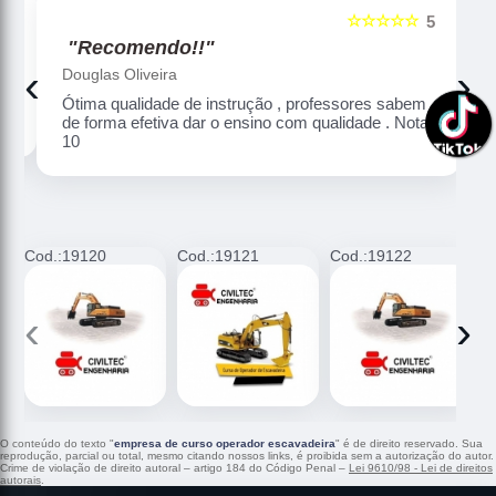
☆☆☆☆☆
5
5
"Recomendo!!"
‹
›
Douglas Oliveira
Ótima qualidade de instrução , professores sabem
de forma efetiva dar o ensino com qualidade . Nota
10
Cod.:
19120
Cod.:
19121
Cod.:
19122
C
‹
›
O conteúdo do texto "
empresa de curso operador escavadeira
" é de direito reservado. Sua
reprodução, parcial ou total, mesmo citando nossos links, é proibida sem a autorização do autor.
Crime de violação de direito autoral – artigo 184 do Código Penal –
Lei 9610/98 - Lei de direitos
autorais
.