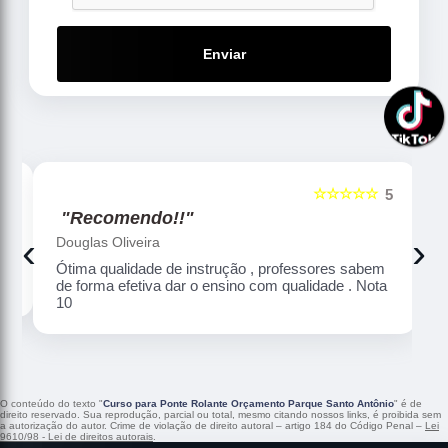
Enviar
☆☆☆☆☆
5
5
"Recomendo!!"
‹
›
Douglas Oliveira
Ótima qualidade de instrução , professores sabem
de forma efetiva dar o ensino com qualidade . Nota
10
O conteúdo do texto "
Curso para Ponte Rolante Orçamento Parque Santo Antônio
" é de
direito reservado. Sua reprodução, parcial ou total, mesmo citando nossos links, é proibida sem
a autorização do autor. Crime de violação de direito autoral – artigo 184 do Código Penal –
Lei
9610/98 - Lei de direitos autorais
.