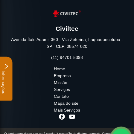
Civiltec
Avenida Ítalo Adami, 360 - Vila Zeferina, Itaquaquecetuba -
SP - CEP: 08574-020
(11) 94701-5398
Home
Informações
Empresa
Missão
Serviços
Contato
Mapa do site
Mais Serviços
O inteiro teor deste site está sujeito à proteção de direitos autorais. Copyright© Civiltec