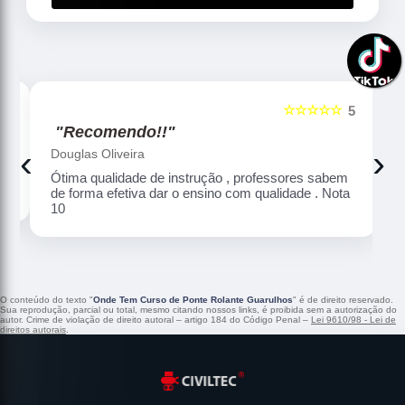
☆☆☆☆☆
5
5
"Recomendo!!"
‹
›
Douglas Oliveira
Ótima qualidade de instrução , professores sabem
de forma efetiva dar o ensino com qualidade . Nota
10
O conteúdo do texto "
Onde Tem Curso de Ponte Rolante Guarulhos
" é de direito reservado.
Sua reprodução, parcial ou total, mesmo citando nossos links, é proibida sem a autorização do
autor. Crime de violação de direito autoral – artigo 184 do Código Penal –
Lei 9610/98 - Lei de
direitos autorais
.