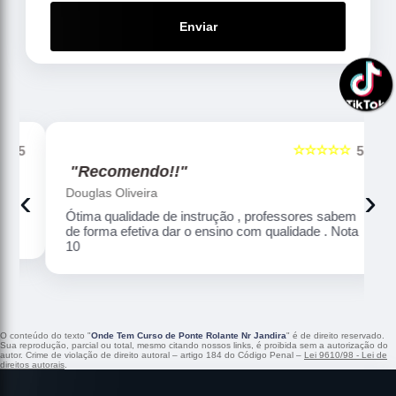
Enviar
☆☆☆☆☆
5
5
"Recomendo!!"
‹
›
Douglas Oliveira
Ótima qualidade de instrução , professores sabem
de forma efetiva dar o ensino com qualidade . Nota
10
O conteúdo do texto "
Onde Tem Curso de Ponte Rolante Nr Jandira
" é de direito reservado.
Sua reprodução, parcial ou total, mesmo citando nossos links, é proibida sem a autorização do
autor. Crime de violação de direito autoral – artigo 184 do Código Penal –
Lei 9610/98 - Lei de
direitos autorais
.