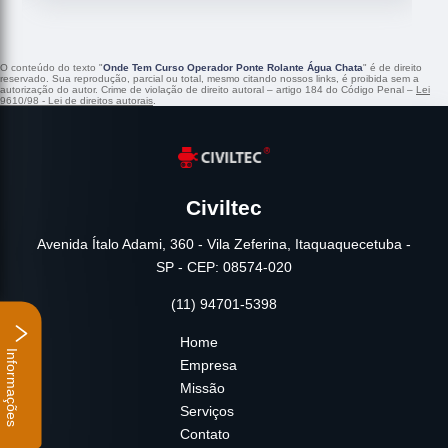
O conteúdo do texto "
Onde Tem Curso Operador Ponte Rolante Água Chata
" é de direito
reservado. Sua reprodução, parcial ou total, mesmo citando nossos links, é proibida sem a
autorização do autor. Crime de violação de direito autoral – artigo 184 do Código Penal –
Lei
9610/98 - Lei de direitos autorais
.
Civiltec
Avenida Ítalo Adami, 360 - Vila Zeferina, Itaquaquecetuba -
SP - CEP: 08574-020
(11) 94701-5398
Home
Informações
Empresa
Missão
Serviços
Contato