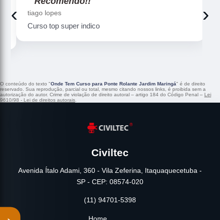
"Recomendo!!"
‹
›
tiago lopes
Curso top super indico
O conteúdo do texto "
Onde Tem Curso para Ponte Rolante Jardim Maringá
" é de direito
reservado. Sua reprodução, parcial ou total, mesmo citando nossos links, é proibida sem a
autorização do autor. Crime de violação de direito autoral – artigo 184 do Código Penal –
Lei
9610/98 - Lei de direitos autorais
.
Civiltec
Avenida Ítalo Adami, 360 - Vila Zeferina, Itaquaquecetuba -
SP - CEP: 08574-020
(11) 94701-5398
Home