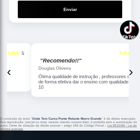
Enviar
☆☆☆☆☆
5
5
"Recomendo!!"
‹
›
Douglas Oliveira
Ótima qualidade de instrução , professores sabem
de forma efetiva dar o ensino com qualidade . Nota
10
O conteúdo do texto "
Onde Tem Curso Ponte Rolante Morro Grande
" é de direito reservado.
Sua reprodução, parcial ou total, mesmo citando nossos links, é proibida sem a autorização do
autor. Crime de violação de direito autoral – artigo 184 do Código Penal –
Lei 9610/98 - Lei de
direitos autorais
.