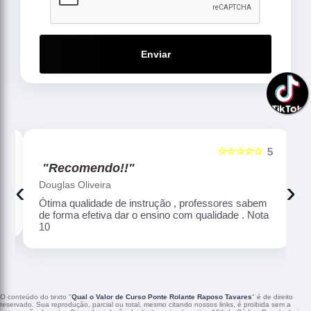
Enviar
☆☆☆☆☆
5
5
"Recomendo!!"
‹
›
Douglas Oliveira
Ótima qualidade de instrução , professores sabem
de forma efetiva dar o ensino com qualidade . Nota
10
O conteúdo do texto "
Qual o Valor de Curso Ponte Rolante Raposo Tavares
" é de direito
reservado. Sua reprodução, parcial ou total, mesmo citando nossos links, é proibida sem a