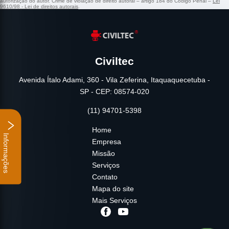
autorização do autor. Crime de violação de direito autoral – artigo 184 do Código Penal –
Lei
9610/98 - Lei de direitos autorais
.
Civiltec
Avenida Ítalo Adami, 360 - Vila Zeferina, Itaquaquecetuba -
SP - CEP: 08574-020
(11) 94701-5398
Home
Informações
Empresa
Missão
Serviços
Contato
Mapa do site
Mais Serviços