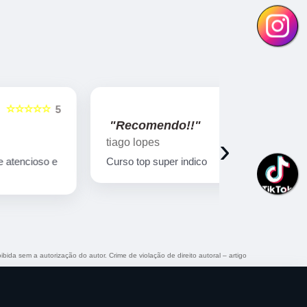
☆☆☆☆☆
5
"Recomendo!!"
"Recome
›
tiago lopes
Ricardo Bi
Curso top super indico
Curso muito
qualificado!
ibida sem a autorização do autor. Crime de violação de direito autoral – artigo