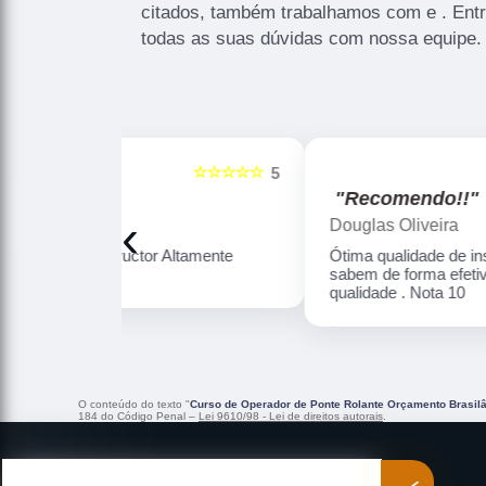
citados, também trabalhamos com e . Entr
todas as suas dúvidas com nossa equipe.
☆☆☆☆☆
☆☆☆☆☆
5
"Recomendo!!"
‹
Douglas Oliveira
Altamente
Ótima qualidade de instrução , professores
sabem de forma efetiva dar o ensino com
qualidade . Nota 10
O conteúdo do texto "
Curso de Operador de Ponte Rolante Orçamento Brasil
184 do Código Penal –
Lei 9610/98 - Lei de direitos autorais
.