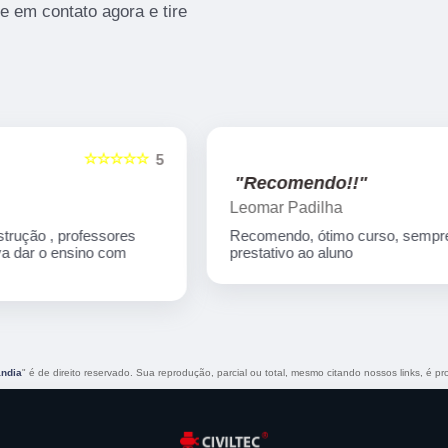
e em contato agora e tire
☆☆☆☆☆
5
5
"Recomendo!!"
Leomar Padilha
Recomendo, ótimo curso, sempre atencioso e
prestativo ao aluno
ândia
" é de direito reservado. Sua reprodução, parcial ou total, mesmo citando nossos links, é pro