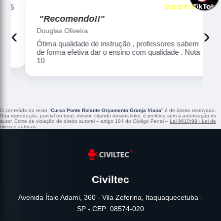
☆☆☆☆☆
5
5
"Recomendo!!"
‹
›
Douglas Oliveira
Ótima qualidade de instrução , professores sabem
de forma efetiva dar o ensino com qualidade . Nota
10
O conteúdo do texto "
Curso Ponte Rolante Orçamento Granja Viana
" é de direito reservado.
Sua reprodução, parcial ou total, mesmo citando nossos links, é proibida sem a autorização do
autor. Crime de violação de direito autoral – artigo 184 do Código Penal –
Lei 9610/98 - Lei de
direitos autorais
.
Civiltec
Avenida Ítalo Adami, 360 - Vila Zeferina, Itaquaquecetuba -
SP - CEP: 08574-020