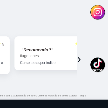
☆☆☆☆☆
5
"Recomendo!!"
"Recome
›
tiago lopes
Ricardo Bi
Curso top super indico
Curso muito
qualificado!
ibida sem a autorização do autor. Crime de violação de direito autoral – artigo