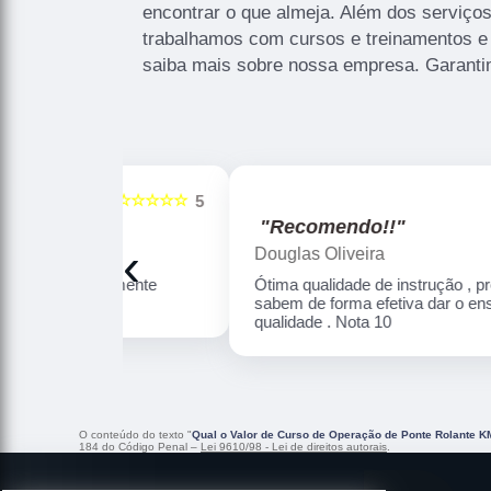
encontrar o que almeja. Além dos serviço
trabalhamos com cursos e treinamentos e .
saiba mais sobre nossa empresa. Garanti
☆☆☆☆☆
☆☆☆☆☆
5
"Recomendo!!"
‹
Douglas Oliveira
Altamente
Ótima qualidade de instrução , professores
sabem de forma efetiva dar o ensino com
qualidade . Nota 10
O conteúdo do texto "
Qual o Valor de Curso de Operação de Ponte Rolante K
184 do Código Penal –
Lei 9610/98 - Lei de direitos autorais
.