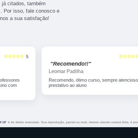
s já citados, também
 Por isso, fale conosco e
mos a sua satisfação!
☆☆☆☆☆
5
5
"Recomendo!!"
Leomar Padilha
Recomendo, ótimo curso, sempre atencioso e
prestativo ao aluno
M 18
" é de direito reservado. Sua reprodução, parcial ou total, mesmo citando nossos links, é pro