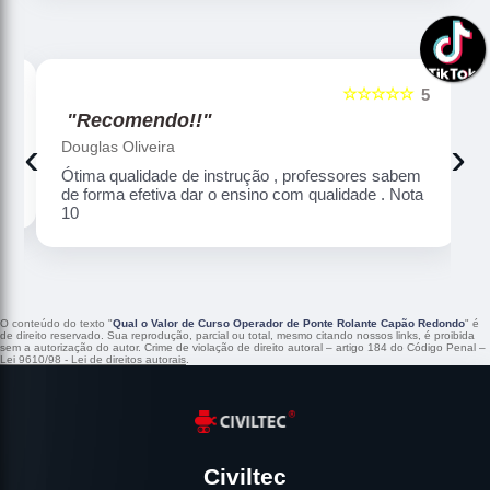
☆☆☆☆☆
5
5
"Recomendo!!"
‹
›
Douglas Oliveira
Ótima qualidade de instrução , professores sabem
de forma efetiva dar o ensino com qualidade . Nota
10
O conteúdo do texto "
Qual o Valor de Curso Operador de Ponte Rolante Capão Redondo
" é
de direito reservado. Sua reprodução, parcial ou total, mesmo citando nossos links, é proibida
sem a autorização do autor. Crime de violação de direito autoral – artigo 184 do Código Penal –
Lei 9610/98 - Lei de direitos autorais
.
Civiltec