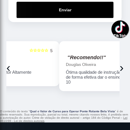
Enviar
☆☆☆☆☆
5
5
"Recomendo!!"
‹
›
Douglas Oliveira
Ótima qualidade de instrução , professores sabem
de forma efetiva dar o ensino com qualidade . Nota
10
O conteúdo do texto "
Qual o Valor de Curso para Operar Ponte Rolante Bela Vista
" é de
direito reservado. Sua reprodução, parcial ou total, mesmo citando nossos links, é proibida sem
a autorização do autor. Crime de violação de direito autoral – artigo 184 do Código Penal –
Lei
9610/98 - Lei de direitos autorais
.