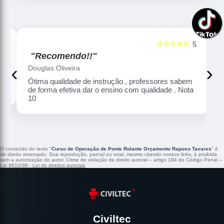
☆☆☆☆☆
5
5
"Recomendo!!"
‹
›
Douglas Oliveira
Ótima qualidade de instrução , professores sabem
de forma efetiva dar o ensino com qualidade . Nota
10
O conteúdo do texto "
Curso de Operação de Ponte Rolante Orçamento Raposo Tavares
" é
de direito reservado. Sua reprodução, parcial ou total, mesmo citando nossos links, é proibida
sem a autorização do autor. Crime de violação de direito autoral – artigo 184 do Código Penal –
Lei 9610/98 - Lei de direitos autorais
.
Civiltec