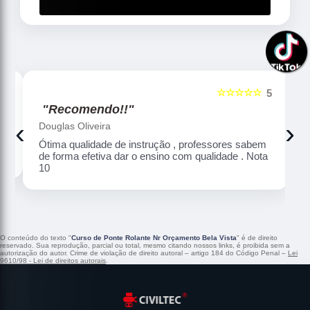
☆☆☆☆☆
5
5
"Recomendo!!"
‹
›
Douglas Oliveira
Ótima qualidade de instrução , professores sabem
de forma efetiva dar o ensino com qualidade . Nota
10
O conteúdo do texto "
Curso de Ponte Rolante Nr Orçamento Bela Vista
" é de direito
reservado. Sua reprodução, parcial ou total, mesmo citando nossos links, é proibida sem a
autorização do autor. Crime de violação de direito autoral – artigo 184 do Código Penal –
Lei
9610/98 - Lei de direitos autorais
.