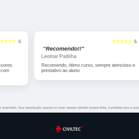
☆☆☆☆☆
5
5
"Recomendo!!"
Leomar Padilha
Recomendo, ótimo curso, sempre atencioso e
prestativo ao aluno
ito reservado. Sua reprodução, parcial ou total, mesmo citando nossos links, é proibida sem a auto