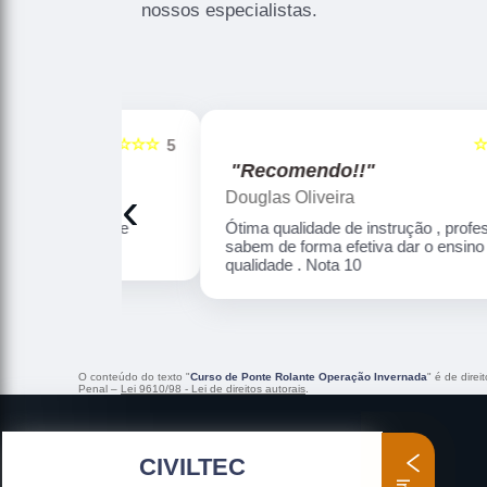
nossos especialistas.
☆☆☆☆☆
☆☆☆☆☆
5
"Recomendo!!"
‹
Douglas Oliveira
Altamente
Ótima qualidade de instrução , professores
sabem de forma efetiva dar o ensino com
qualidade . Nota 10
O conteúdo do texto "
Curso de Ponte Rolante Operação Invernada
" é de dire
Penal –
Lei 9610/98 - Lei de direitos autorais
.
CIVILTEC