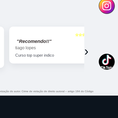
☆☆☆☆☆
5
"Recomendo!!"
"Recome
›
tiago lopes
Ricardo Bi
Curso top super indico
Curso muito
qualificado!
rização do autor. Crime de violação de direito autoral – artigo 184 do Código