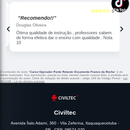
☆☆☆☆☆
5
5
"Recomendo!!"
‹
›
Douglas Oliveira
Ótima qualidade de instrução , professores sabem
de forma efetiva dar o ensino com qualidade . Nota
10
O conteúdo do texto "
Curso Operador Ponte Rolante Orçamento Franco da Rocha
" é de
direito reservado. Sua reprodução, parcial ou total, mesmo citando nossos links, é proibida sem
a autorização do autor. Crime de violação de direito autoral – artigo 184 do Código Penal –
Lei
9610/98 - Lei de direitos autorais
.
Civiltec
Avenida Ítalo Adami, 360 - Vila Zeferina, Itaquaquecetuba -
SP - CEP: 08574-020