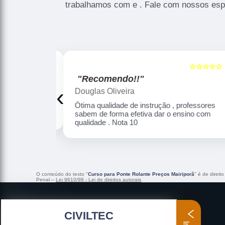
trabalhamos com e . Fale com nossos espe
☆☆☆☆☆
☆☆☆☆☆
5
"Recomendo!!"
‹
Douglas Oliveira
Altamente
Ótima qualidade de instrução , professores
sabem de forma efetiva dar o ensino com
qualidade . Nota 10
O conteúdo do texto "
Curso para Ponte Rolante Preços Mairiporã
" é de direit
Penal –
Lei 9610/98 - Lei de direitos autorais
.
CIVILTEC