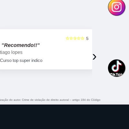
☆☆☆☆☆
5
"Recomendo!!"
"Recome
›
tiago lopes
Ricardo Bi
Curso top super indico
Curso muito
qualificado!
ização do autor. Crime de violação de direito autoral – artigo 184 do Código