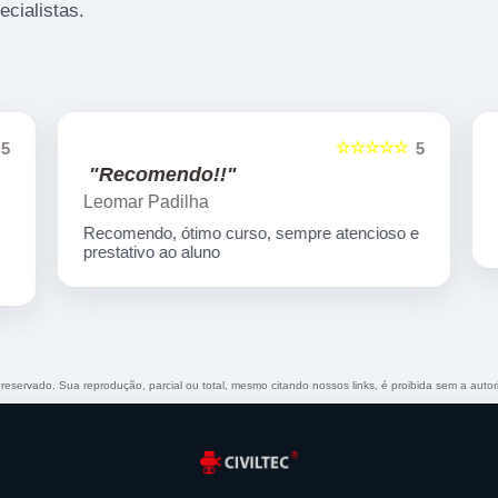
cialistas.
☆☆☆☆☆
5
5
"Recomendo!!"
Leomar Padilha
Recomendo, ótimo curso, sempre atencioso e
prestativo ao aluno
o reservado. Sua reprodução, parcial ou total, mesmo citando nossos links, é proibida sem a autor