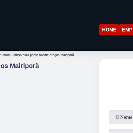
HOME
EMP
e online
curso para ponte rolante preços Mairiporã
os Mairiporã