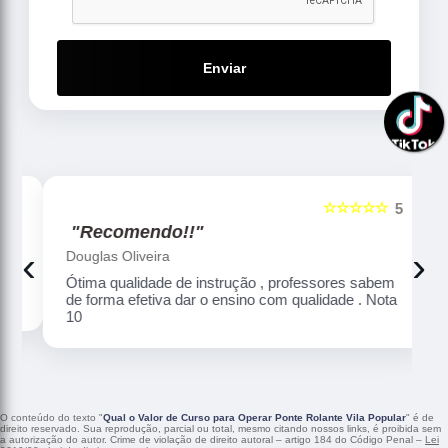
Enviar
☆☆☆☆☆
5
5
"Recomendo!!"
‹
›
Douglas Oliveira
Ótima qualidade de instrução , professores sabem
de forma efetiva dar o ensino com qualidade . Nota
10
O conteúdo do texto "
Qual o Valor de Curso para Operar Ponte Rolante Vila Popular
" é de
direito reservado. Sua reprodução, parcial ou total, mesmo citando nossos links, é proibida sem
a autorização do autor. Crime de violação de direito autoral – artigo 184 do Código Penal –
Lei