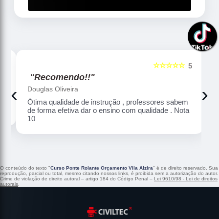
☆☆☆☆☆
5
5
"Recomendo!!"
‹
›
Douglas Oliveira
Ótima qualidade de instrução , professores sabem
de forma efetiva dar o ensino com qualidade . Nota
10
O conteúdo do texto "
Curso Ponte Rolante Orçamento Vila Alzira
" é de direito reservado. Sua
reprodução, parcial ou total, mesmo citando nossos links, é proibida sem a autorização do autor.
Crime de violação de direito autoral – artigo 184 do Código Penal –
Lei 9610/98 - Lei de direitos
autorais
.