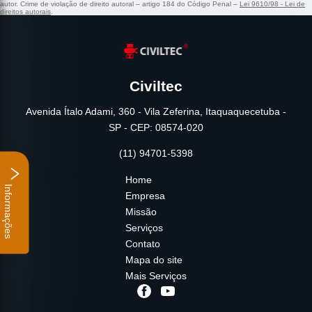
autor. Crime de violação de direito autoral – artigo 184 do Código Penal –
Lei 9610/98 - Lei de
direitos autorais
.
Civiltec
Avenida Ítalo Adami, 360 - Vila Zeferina, Itaquaquecetuba -
SP - CEP: 08574-020
(11) 94701-5398
Home
Informações
Empresa
Missão
Serviços
Contato
Mapa do site
Mais Serviços