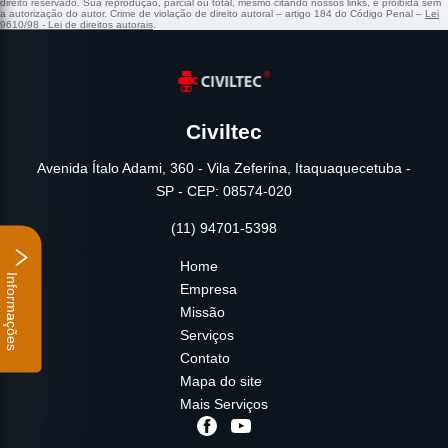
direito reservado. Sua reprodução, parcial ou total, mesmo citando nossos links, é proibida sem
a autorização do autor. Crime de violação de direito autoral – artigo 184 do Código Penal –
Lei
9610/98 - Lei de direitos autorais
.
Civiltec
Avenida Ítalo Adami, 360 - Vila Zeferina, Itaquaquecetuba -
SP - CEP: 08574-020
(11) 94701-5398
Home
Informações
Empresa
Missão
Serviços
Contato
Mapa do site
Mais Serviços