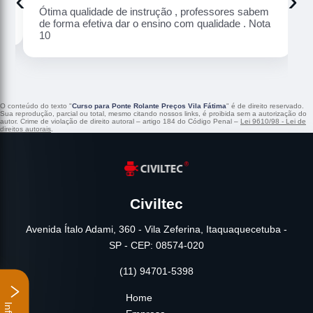
‹
›
Ótima qualidade de instrução , professores sabem
de forma efetiva dar o ensino com qualidade . Nota
10
O conteúdo do texto "
Curso para Ponte Rolante Preços Vila Fátima
" é de direito reservado.
Sua reprodução, parcial ou total, mesmo citando nossos links, é proibida sem a autorização do
autor. Crime de violação de direito autoral – artigo 184 do Código Penal –
Lei 9610/98 - Lei de
direitos autorais
.
Civiltec
Avenida Ítalo Adami, 360 - Vila Zeferina, Itaquaquecetuba -
SP - CEP: 08574-020
(11) 94701-5398
Home