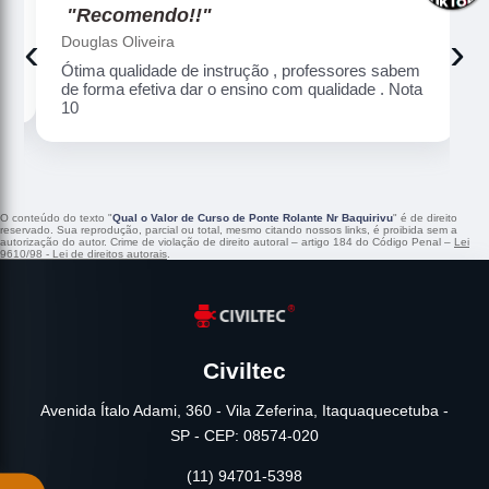
"Recomendo!!"
‹
›
Douglas Oliveira
Ótima qualidade de instrução , professores sabem
de forma efetiva dar o ensino com qualidade . Nota
10
O conteúdo do texto "
Qual o Valor de Curso de Ponte Rolante Nr Baquirivu
" é de direito
reservado. Sua reprodução, parcial ou total, mesmo citando nossos links, é proibida sem a
autorização do autor. Crime de violação de direito autoral – artigo 184 do Código Penal –
Lei
9610/98 - Lei de direitos autorais
.
Civiltec
Avenida Ítalo Adami, 360 - Vila Zeferina, Itaquaquecetuba -
SP - CEP: 08574-020
(11) 94701-5398