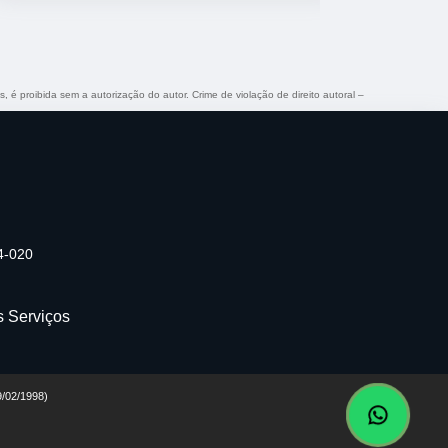
s, é proibida sem a autorização do autor. Crime de violação de direito autoral –
74-020
s Serviços
19/02/1998)