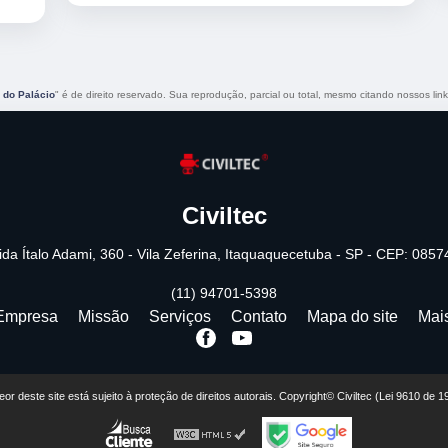
 do Palácio
" é de direito reservado. Sua reprodução, parcial ou total, mesmo citando nossos link
Civiltec
da Ítalo Adami, 360 - Vila Zeferina, Itaquaquecetuba - SP - CEP: 085
(11) 94701-5398
Empresa
Missão
Serviços
Contato
Mapa do site
Mai
teor deste site está sujeito à proteção de direitos autorais. Copyright© Civiltec (Lei 9610 de 