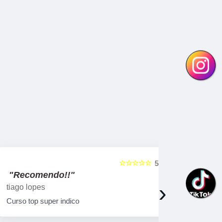
☆☆☆☆☆
5
"Recomendo!!"
"Recome
›
tiago lopes
Ricardo Bi
Curso top super indico
Curso muito
qualificado!