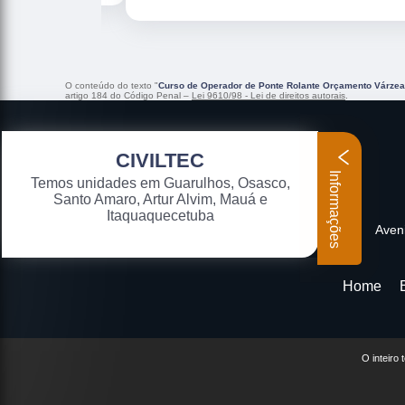
O conteúdo do texto "
Curso de Operador de Ponte Rolante Orçamento Várzea
artigo 184 do Código Penal –
Lei 9610/98 - Lei de direitos autorais
.
CIVILTEC
Informações
Temos unidades em Guarulhos, Osasco,
Santo Amaro, Artur Alvim, Mauá e
Itaquaquecetuba
Aveni
Home
O inteiro 