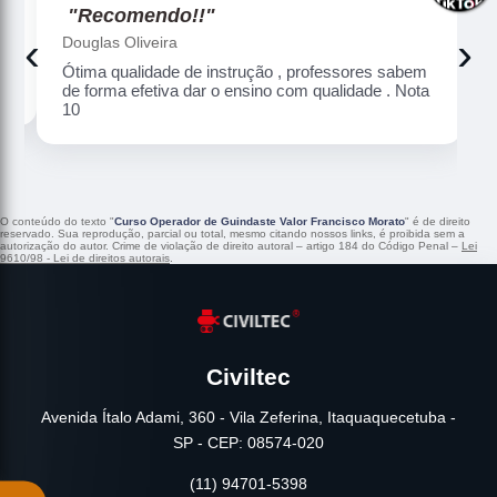
"Recomendo!!"
‹
›
Douglas Oliveira
Ótima qualidade de instrução , professores sabem
de forma efetiva dar o ensino com qualidade . Nota
10
O conteúdo do texto "
Curso Operador de Guindaste Valor Francisco Morato
" é de direito
reservado. Sua reprodução, parcial ou total, mesmo citando nossos links, é proibida sem a
autorização do autor. Crime de violação de direito autoral – artigo 184 do Código Penal –
Lei
9610/98 - Lei de direitos autorais
.
Civiltec
Avenida Ítalo Adami, 360 - Vila Zeferina, Itaquaquecetuba -
SP - CEP: 08574-020
(11) 94701-5398