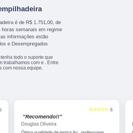
empilhadeira
adeira é de R$ 1.751,00, de
4 horas semanais em regime
sas informações estão
ados e Desempregados
 tenha todo o suporte que
ém trabalhamos com e . Entre
as com nossa equipe.
☆☆☆☆☆
5
5
"Recomendo!!"
Leomar Padilha
Recomendo, ótimo curso, sempre atencioso e