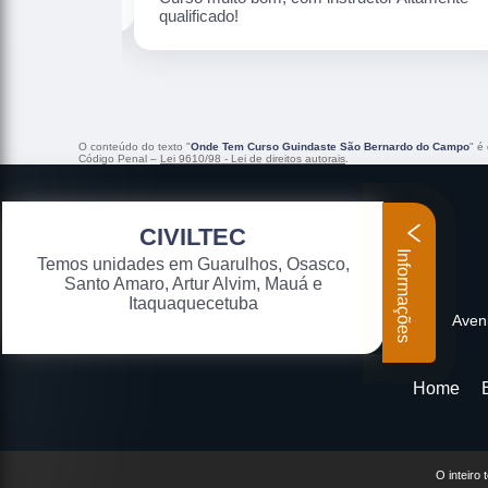
sabem de forma efetiva dar o ensino com
qualidade . Nota 10
O conteúdo do texto "
Onde Tem Curso Guindaste São Bernardo do Campo
" é
Código Penal –
Lei 9610/98 - Lei de direitos autorais
.
CIVILTEC
Informações
Temos unidades em Guarulhos, Osasco,
Santo Amaro, Artur Alvim, Mauá e
Itaquaquecetuba
Aveni
Home
O inteiro 