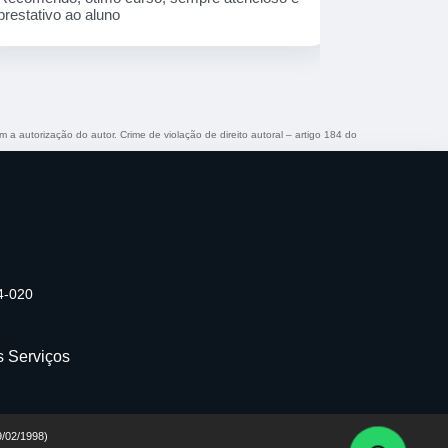
qualificado!
m a autorização do autor. Crime de violação de direito autoral – artigo 184 do
74-020
s Serviços
19/02/1998)