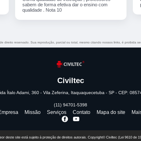
prestativo ao aluno
 de direito reservado. Sua reprodução, parcial ou total, mesmo citando nossos links, é proibida se
Civiltec
da Ítalo Adami, 360 - Vila Zeferina, Itaquaquecetuba - SP - CEP: 085
(11) 94701-5398
Empresa
Missão
Serviços
Contato
Mapa do site
Mai
teor deste site está sujeito à proteção de direitos autorais. Copyright© Civiltec (Lei 9610 de 