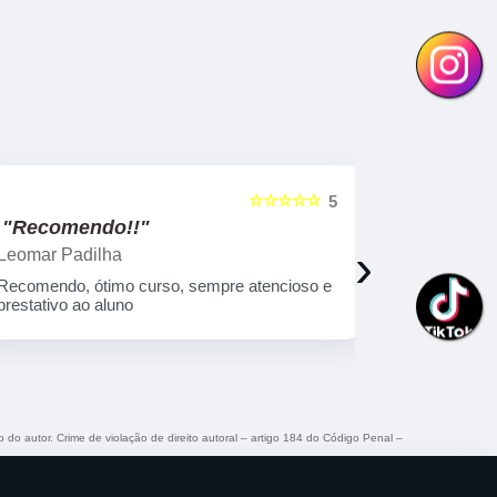
☆☆☆☆☆
5
"Recomendo!!"
"Recom
›
tiago lopes
Ricardo B
Curso top super indico
Curso muit
qualificado!
o do autor. Crime de violação de direito autoral – artigo 184 do Código Penal –