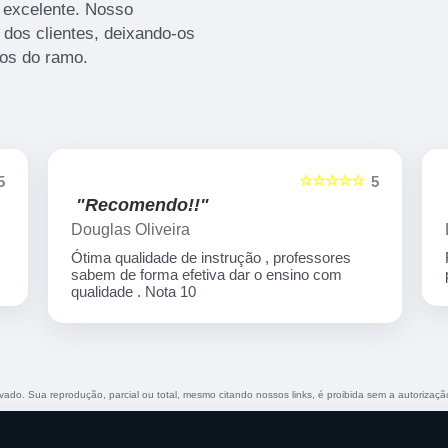
 excelente. Nosso
dos clientes, deixando-os
os do ramo.
☆☆☆☆☆
5
5
"Recomendo!!"
Leomar Padilha
Recomendo, ótimo curso, sempre atencioso e
prestativo ao aluno
ervado. Sua reprodução, parcial ou total, mesmo citando nossos links, é proibida sem a autorizaçã