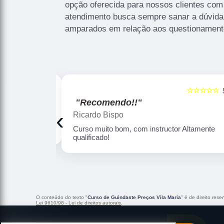
opção oferecida para nossos clientes com
atendimento busca sempre sanar a dúvida 
amparados em relação aos questionament
☆☆☆☆☆
☆☆☆☆☆
5
"Recomendo!!"
‹
Douglas Oliveira
Altamente
Ótima qualidade de instrução , professores
sabem de forma efetiva dar o ensino com
qualidade . Nota 10
O conteúdo do texto "
Curso de Guindaste Preços Vila Maria
" é de direito res
Lei 9610/98 - Lei de direitos autorais
.