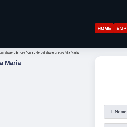
HOME
EMP
guindaste offshore
curso de guindaste preços Vila Maria
a Maria