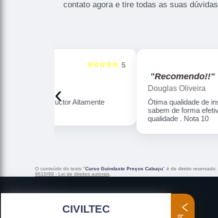
contato agora e tire todas as suas dúvida
☆☆☆☆☆
☆☆☆☆☆
5
"Recomendo!!"
‹
Douglas Oliveira
Altamente
Ótima qualidade de instrução , professores
sabem de forma efetiva dar o ensino com
qualidade . Nota 10
O conteúdo do texto "
Curso Guindaste Preços Cabuçu
" é de direito reservado
9610/98 - Lei de direitos autorais
.
CIVILTEC