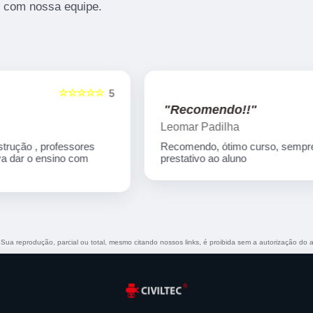
s com nossa equipe.
☆☆☆☆☆
5
5
"Recomendo!!"
Leomar Padilha
Recomendo, ótimo curso, sempre atencioso e
prestativo ao aluno
. Sua reprodução, parcial ou total, mesmo citando nossos links, é proibida sem a autorização do 