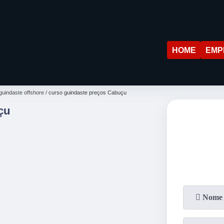
HOME
EMP
guindaste offshore
curso guindaste preços Cabuçu
çu