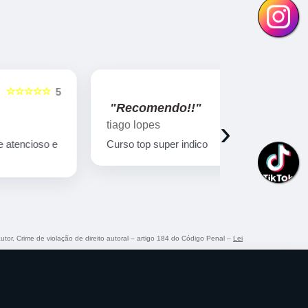
☆☆☆☆☆
5
"Recomendo!!"
"Recome
›
tiago lopes
Ricardo Bi
Curso top super indico
Curso muito
qualificado!
autor. Crime de violação de direito autoral – artigo 184 do Código Penal –
Lei