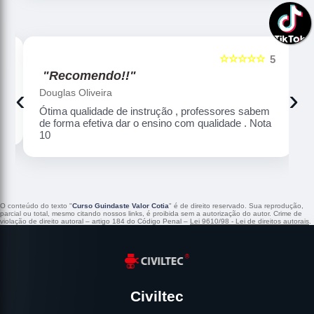
☆☆☆☆☆
5
5
"Recomendo!!"
‹
›
Douglas Oliveira
Ótima qualidade de instrução , professores sabem
de forma efetiva dar o ensino com qualidade . Nota
10
O conteúdo do texto "
Curso Guindaste Valor Cotia
" é de direito reservado. Sua reprodução,
parcial ou total, mesmo citando nossos links, é proibida sem a autorização do autor. Crime de
violação de direito autoral – artigo 184 do Código Penal –
Lei 9610/98 - Lei de direitos autorais
.
Civiltec