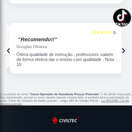
☆☆☆☆☆
5
5
"Recomendo!!"
‹
›
Douglas Oliveira
Ótima qualidade de instrução , professores sabem
de forma efetiva dar o ensino com qualidade . Nota
10
O conteúdo do texto "
Curso Operador de Guindaste Preços Pimentas
" é de direito reservado.
Sua reprodução, parcial ou total, mesmo citando nossos links, é proibida sem a autorização do
autor. Crime de violação de direito autoral – artigo 184 do Código Penal –
Lei 9610/98 - Lei de
direitos autorais
.