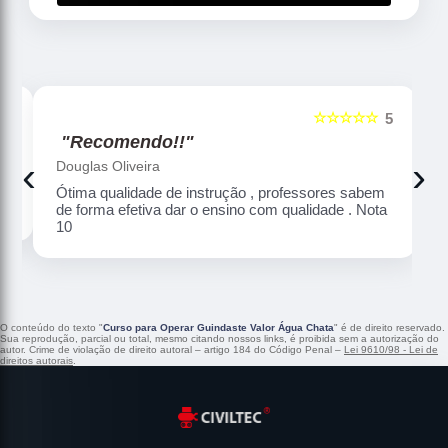
☆☆☆☆☆
5
5
"Recomendo!!"
‹
›
Douglas Oliveira
Ótima qualidade de instrução , professores sabem
de forma efetiva dar o ensino com qualidade . Nota
10
O conteúdo do texto "
Curso para Operar Guindaste Valor Água Chata
" é de direito reservado.
Sua reprodução, parcial ou total, mesmo citando nossos links, é proibida sem a autorização do
autor. Crime de violação de direito autoral – artigo 184 do Código Penal –
Lei 9610/98 - Lei de
direitos autorais
.