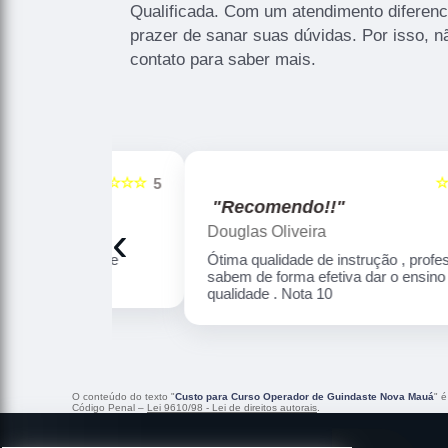
Qualificada. Com um atendimento diferenc
prazer de sanar suas dúvidas. Por isso, n
contato para saber mais.
☆☆☆☆☆
☆☆☆☆☆
5
"Recomendo!!"
‹
Douglas Oliveira
Altamente
Ótima qualidade de instrução , professores
sabem de forma efetiva dar o ensino com
qualidade . Nota 10
O conteúdo do texto "
Custo para Curso Operador de Guindaste Nova Mauá
" é
Código Penal –
Lei 9610/98 - Lei de direitos autorais
.