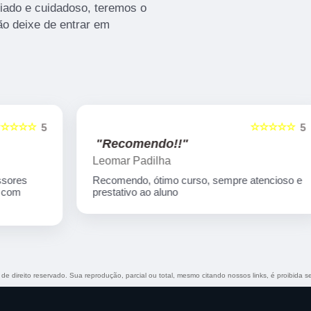
iado e cuidadoso, teremos o
ão deixe de entrar em
☆☆☆☆☆
5
5
"Recomendo!!"
Leomar Padilha
Recomendo, ótimo curso, sempre atencioso e
prestativo ao aluno
 de direito reservado. Sua reprodução, parcial ou total, mesmo citando nossos links, é proibida s