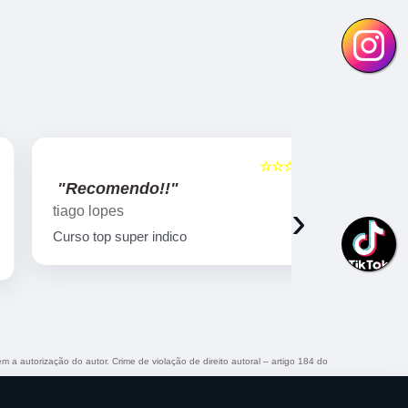
☆☆☆☆☆
5
"Recomendo!!"
"Recome
›
tiago lopes
Ricardo Bi
Curso top super indico
Curso muito
qualificado!
em a autorização do autor. Crime de violação de direito autoral – artigo 184 do