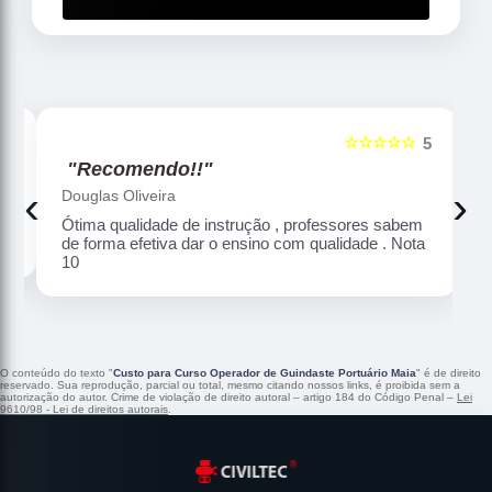
☆☆☆☆☆
5
5
"Recomendo!!"
‹
›
Douglas Oliveira
Ótima qualidade de instrução , professores sabem
de forma efetiva dar o ensino com qualidade . Nota
10
O conteúdo do texto "
Custo para Curso Operador de Guindaste Portuário Maia
" é de direito
reservado. Sua reprodução, parcial ou total, mesmo citando nossos links, é proibida sem a
autorização do autor. Crime de violação de direito autoral – artigo 184 do Código Penal –
Lei
9610/98 - Lei de direitos autorais
.