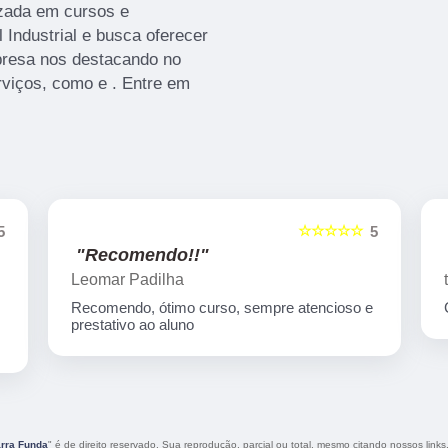
izada em cursos e
 Industrial e busca oferecer
presa nos destacando no
viços, como e . Entre em
☆☆☆☆☆
5
5
"Recomendo!!"
Leomar Padilha
Recomendo, ótimo curso, sempre atencioso e
prestativo ao aluno
rra Funda
" é de direito reservado. Sua reprodução, parcial ou total, mesmo citando nossos links,