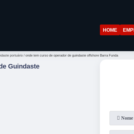
HOME
EMP
ndaste portuário
onde tem curso de operador de guindaste offshore Barra Funda
de Guindaste