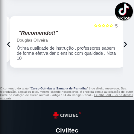
☆☆☆☆☆
5
5
"Recomendo!!"
‹
›
Douglas Oliveira
Ótima qualidade de instrução , professores sabem
de forma efetiva dar o ensino com qualidade . Nota
10
O conteúdo do texto "
Curso Guindaste Santana de Parnaíba
" é de direito reservado. Sua
reprodução, parcial ou total, mesmo citando nossos links, é proibida sem a autorização do autor.
Crime de violação de direito autoral – artigo 184 do Código Penal –
Lei 9610/98 - Lei de direitos
autorais
.
Civiltec