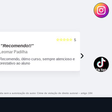
☆☆☆☆☆
5
"Recomendo!!"
"Recome
›
tiago lopes
Ricardo Bi
Curso top super indico
Curso muito
qualificado!
ida sem a autorização do autor. Crime de violação de direito autoral – artigo 184