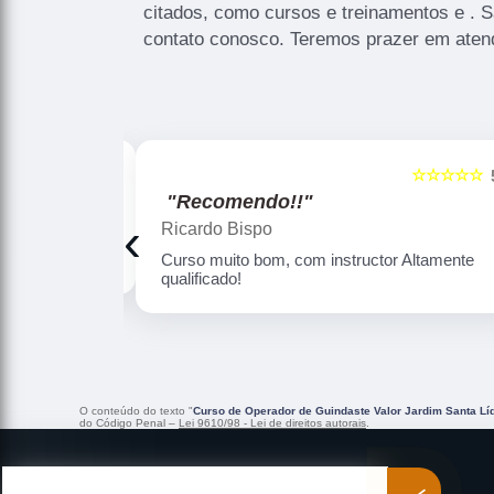
citados, como cursos e treinamentos e . 
contato conosco. Teremos prazer em aten
☆☆☆☆☆
☆☆☆☆☆
5
"Recomendo!!"
‹
Douglas Oliveira
Altamente
Ótima qualidade de instrução , professores
sabem de forma efetiva dar o ensino com
qualidade . Nota 10
O conteúdo do texto "
Curso de Operador de Guindaste Valor Jardim Santa Lí
do Código Penal –
Lei 9610/98 - Lei de direitos autorais
.