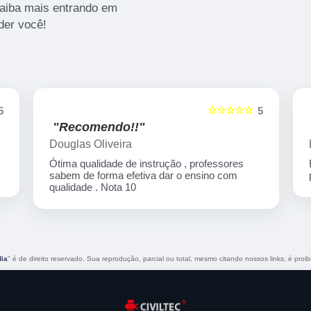
Saiba mais entrando em
der você!
☆☆☆☆☆
5
5
"Recomendo!!"
Leomar Padilha
Recomendo, ótimo curso, sempre atencioso e
prestativo ao aluno
dia
" é de direito reservado. Sua reprodução, parcial ou total, mesmo citando nossos links, é proib