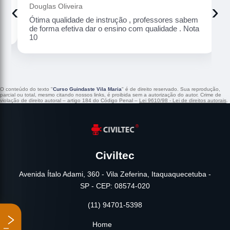
‹
›
Douglas Oliveira
Ótima qualidade de instrução , professores sabem
de forma efetiva dar o ensino com qualidade . Nota
10
O conteúdo do texto "
Curso Guindaste Vila Maria
" é de direito reservado. Sua reprodução,
parcial ou total, mesmo citando nossos links, é proibida sem a autorização do autor. Crime de
violação de direito autoral – artigo 184 do Código Penal –
Lei 9610/98 - Lei de direitos autorais
.
Civiltec
Avenida Ítalo Adami, 360 - Vila Zeferina, Itaquaquecetuba -
SP - CEP: 08574-020
(11) 94701-5398
Home