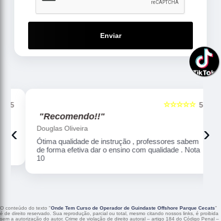
Enviar
☆☆☆☆☆
5
5
"Recomendo!!"
‹
›
Douglas Oliveira
Ótima qualidade de instrução , professores sabem
de forma efetiva dar o ensino com qualidade . Nota
10
O conteúdo do texto "
Onde Tem Curso de Operador de Guindaste Offshore Parque Cecats
"
é de direito reservado. Sua reprodução, parcial ou total, mesmo citando nossos links, é proibida
sem a autorização do autor. Crime de violação de direito autoral – artigo 184 do Código Penal –