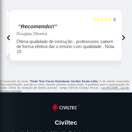
☆☆☆☆☆
5
5
"Recomendo!!"
‹
›
Douglas Oliveira
Ótima qualidade de instrução , professores sabem
de forma efetiva dar o ensino com qualidade . Nota
10
O conteúdo do texto "
Onde Tem Curso Guindaste Jardim Santa Lídia
" é de direito reservado.
Sua reprodução, parcial ou total, mesmo citando nossos links, é proibida sem a autorização do
autor. Crime de violação de direito autoral – artigo 184 do Código Penal –
Lei 9610/98 - Lei de
direitos autorais
.
Civiltec